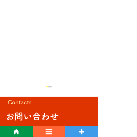
Contacts
夏祭り🌻
お問い合わせ
準備万端‼️
介護、施設、求人のこと。