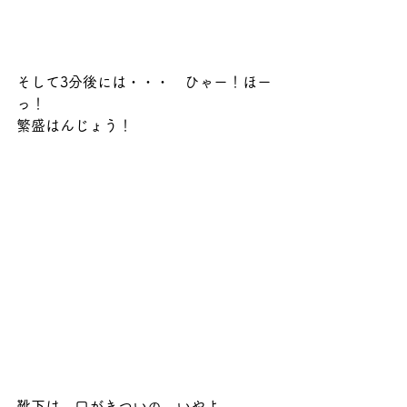
そして3分後には・・・　ひゃー！ほー
っ！　
繁盛はんじょう！
靴下は　口がきついの　いやよ