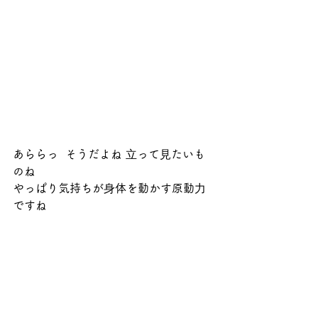
あららっ  そうだよね ⽴って⾒たいも
のね
やっぱり気持ちが⾝体を動かす原動⼒
ですね