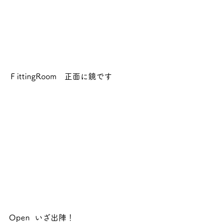
ＦittingRoom　正面に鏡です　
Open  いざ出陣！