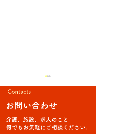
Contacts
お問い合わせ
久しぶりに🥪
ひまわり🌻作成
介護、施設、求人のこと。
何でもお気軽にご相談ください。