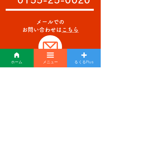
0155-25-0020
メールでの
お問い合わせは
こちら
ホーム
メニュー
るくるPlus
採用情報
recruit
「るくる」であなたも
一緒に夢を追いかけて