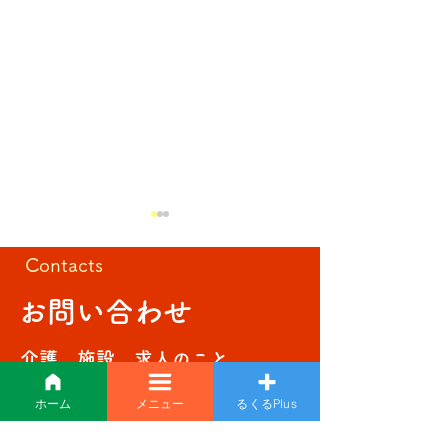
Contacts
夏祭り🌻
お問い合わせ
準備万端‼️
介護、施設、求人のこと。
何でもお気軽にご相談ください。
ホーム
メニュー
るくるPlus