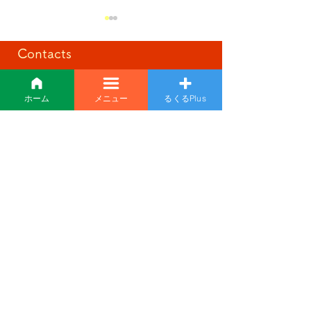
Contacts
夏祭り🌻
お問い合わせ
準備万端‼️
ホーム
メニュー
るくるPlus
介護、施設、求人のこと。
何でもお気軽にご相談ください。
0155-25-0020
メールでの
お問い合わせは
こちら