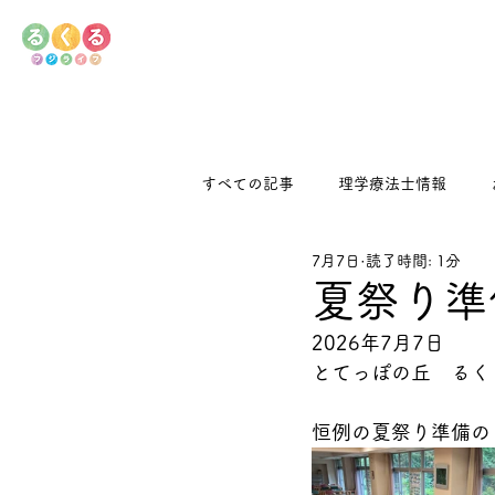
すべての記事
理学療法士情報
7月7日
読了時間: 1分
デイサービス
るくるキッチン
夏祭り準
2026年7月7日
とてっぽの丘　るく
恒例の夏祭り準備の