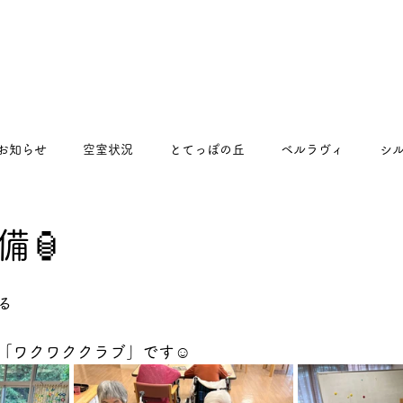
お知らせ
空室状況
とてっぽの丘
ベルラヴィ
シ
るくるプラス
備🏮
る
「ワクワククラブ」です☺️