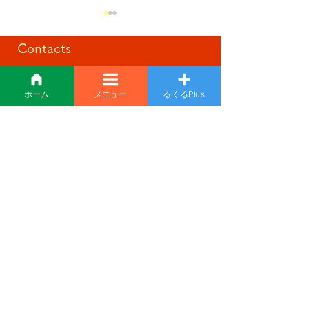
Contacts
回転寿司
お問い合わせ
ゲーム大会🎈
ホーム
メニュー
るくるPlus
介護、施設、求人のこと。
何でもお気軽にご相談ください。
0155-25-0020
メールでの
お問い合わせは
こちら