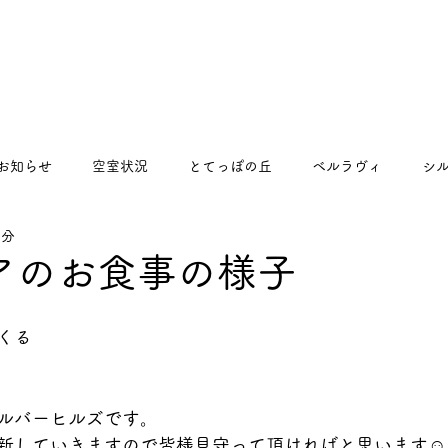
お知らせ
空室状況
とてっぽの丘
ベルラヴィ
シ
1分
るくるプラス
アのお食事の様子
くる
ルバーヒルズです。
新していきますので皆様見守って頂ければと思います☺️