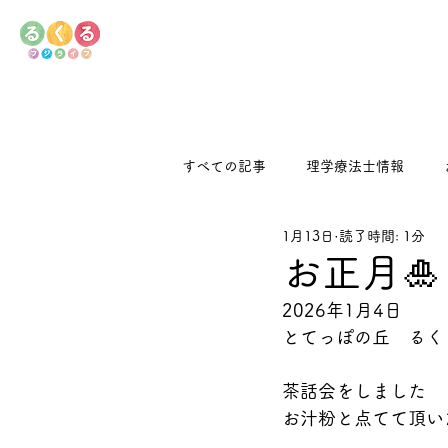
すべての記事
理学療法士情報
1月13日
読了時間: 1分
デイサービス
るくるキッチン
お正月🎍
2026年1月4日
とてっぽの丘　るく
茶話会をしました
お汁粉と点てて頂い