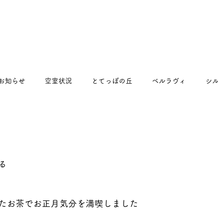
お知らせ
空室状況
とてっぽの丘
ベルラヴィ
シ
るくるプラス
る
たお茶でお正月気分を満喫しました