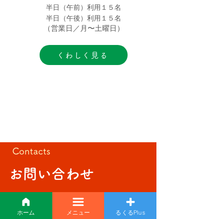
半日（午前）利用１５名
半日（午後）利用１５名
（営業日／月〜土曜日）
くわしく見る
Contacts
お問い合わせ
介護、施設、求人のこと。
何でもお気軽にご相談ください。
ホーム
メニュー
るくるPlus