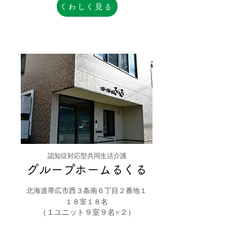
くわしく見る
認知症対応型共同生活介護
グループホームるくる
北海道帯広市西３条南６丁目２番地１
１８室１８名
（１ユニット９室９名×２）